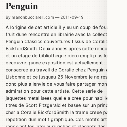
Penguin
By
manonbucciarelli.com
—
2011-09-19
A lorigine de cet article il y eu un coup de foudre
fruit dune rencontre en librairie avec la collection
Penguin Classics couvertures tissus de Coralie
BickfordSmith. Deux annees apres cette rencontre
et un etage de bibliotheque bien rempli plus loin je
decouvre quune exposition est actuellement
consacree au travail de Coralie chez Penguin a
Lisbonne et ce jusquau 25 Novembre je ne resiste
donc plus a lenvie de vous faire partager mon
admiration pour cette artiste. Cette serie de
jaquettes metallisees quelle a cree pour habiller six
titres de Scott Fitzgerald et basee sur un principe
cher a Coralie BickfordSmith la trame creee par la
repetition dun motif graphique. Ces motifs art deco
rappelant les interieurs riches et elegants des