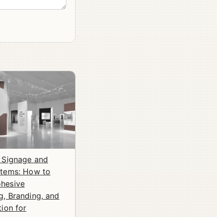
n Signage and
stems: How to
hesive
g, Branding, and
tion for