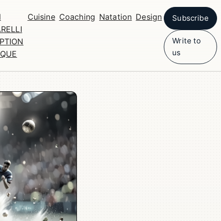
N
Cuisine
Coaching
Natation
Design
Subscribe
RELLI
Write to
PTION
us
IQUE