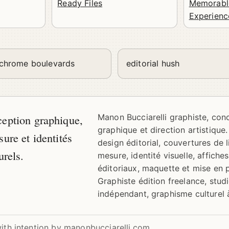
Ready Files
Memorable
Experienc
hrome boulevards
editorial hush
ception graphique,
Manon Bucciarelli graphiste, con
graphique et direction artistique.
sure et identités
design éditorial, couvertures de l
urels.
mesure, identité visuelle, affiches
éditoriaux, maquette et mise en 
Graphiste édition freelance, stud
indépendant, graphisme culturel à
with intention by manonbucciarelli.com