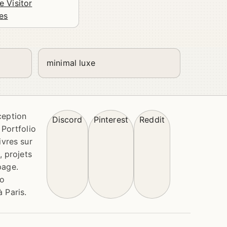
 Visitor
es
minimal luxe
ception
Discord
Pinterest
Reddit
 Portfolio
ivres sur
, projets
page.
io
 Paris.