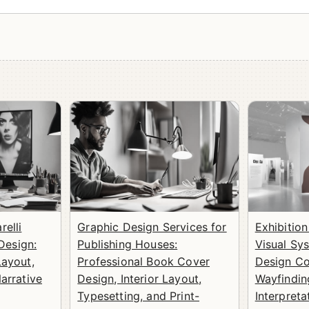
elli
Graphic Design Services for
Exhibitio
Design:
Publishing Houses:
Visual Sy
ayout,
Professional Book Cover
Design Co
arrative
Design, Interior Layout,
Wayfindin
Typesetting, and Print-
Interpreta